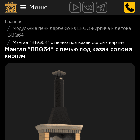
Меню
Главная
Модульные печи барбекю из LEGO-кирпича и бетона
BBQ64
Мангал "BBQ64" c печью под казан солома кирпич
Мангал "BBQ64" c печью под казан солома
кирпич